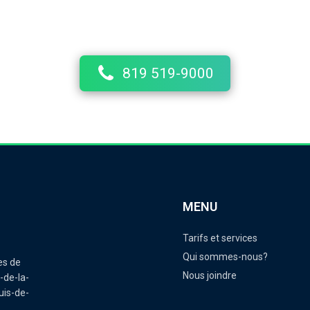
eine, de Pointe-du-Lac, de Sainte-Marthe-du-Cap, de Saint-L
t-Grégoire. Nos chauffeurs sont des professionnels passionn
819 519-9000
MENU
Tarifs et services
Qui sommes-nous?
es de
Nous joindre
-de-la-
uis-de-