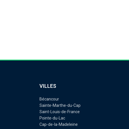
ouis-de-France, de Saint-Étienne-
és par leur travail.
VILLES
Bécancour
Sainte-Marthe-du-Cap
Saint-Louis-de-France
Pointe-du-Lac
Cap-de-la-Madeleine