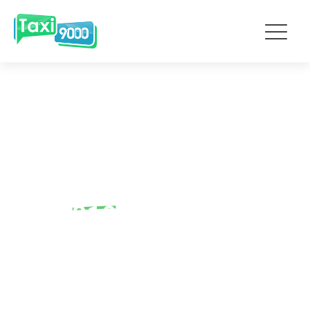
Service de taxi à Cap-de-la-
Madeleine
819 519-9000
NOTRE PRIORITÉ : VOTRE SATISFACTION