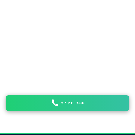
Besoin d'un taxi?
Taxi 9000 Trois-Rivières est une entreprise offrant
différents services de transport pour la population de
Trois-Rivières, du centre-ville, de Cap-de-la-Madeleine,
de Pointe-du-Lac, de Sainte-Marthe-du-Cap, de Saint-
Louis-de-France, de Saint-Étienne-des-Grès et de
Saint-Grégoire. Nos chauffeurs sont des
professionnels passionnés par leur travail.
819 519-9000