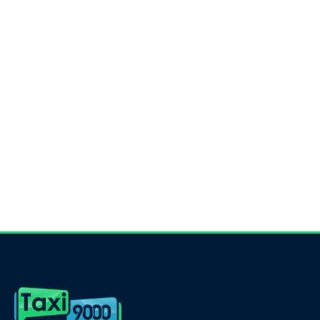
Taxi 9000 Trois-Rivières est un
centre-ville, de Cap-de-la-Madel
des-Grès et de Sain