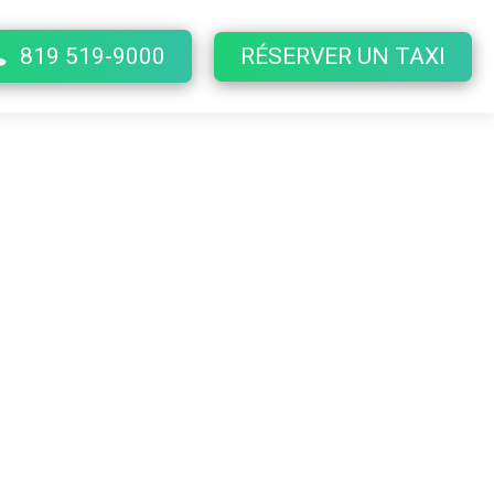
819 519-9000
RÉSERVER UN TAXI
du-Lac
00