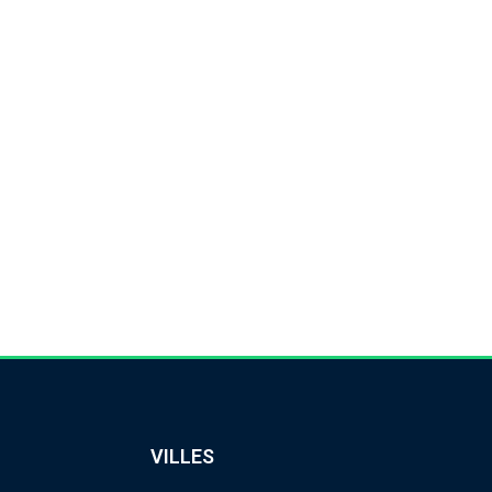
population de Trois-Rivières, du
ouis-de-France, de Saint-Étienne-
és par leur travail.
VILLES