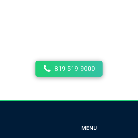
Besoin d'un taxi?
e entreprise offrant différents services de transport pour la 
eine, de Pointe-du-Lac, de Sainte-Marthe-du-Cap, de Saint-L
t-Grégoire. Nos chauffeurs sont des professionnels passionn
819 519-9000
MENU